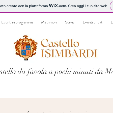
tato creato con la piattaforma
.com
. Crea oggi il tuo sito web.
Eventi in programma
Matrimoni
Servizi
Eventi privati
E
stello da favola a pochi minuti da M