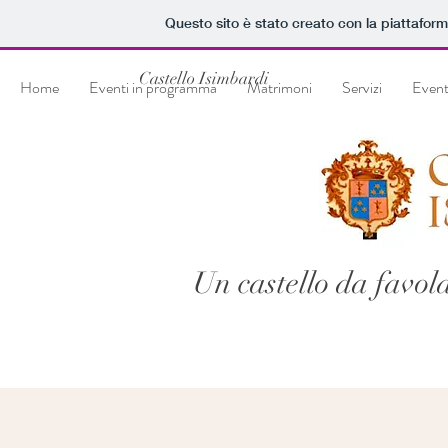
Questo sito è stato creato con la piattafor
Castello Isimbardi
Home
Eventi in programma
Matrimoni
Servizi
Eventi
Un castello da favol